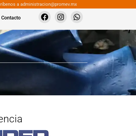
ríbenos a administracion@promev.mx
Contacto
encia