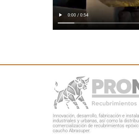
Innovación, desarrollo, fabricación e instal
industriales y urbanas, así como la distribu
comercialización de recubrimientos epóxi
caucho Abrasuper.