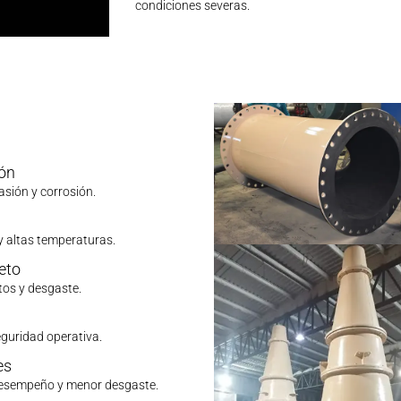
condiciones severas.
ión
asión y corrosión.
y altas temperaturas.
eto
tos y desgaste.
eguridad operativa.
es
desempeño y menor desgaste.