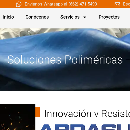
Envianos Whatsapp al (662) 471 5493
Esc
Inicio
Conócenos
Servicios
Proyectos
Soluciones Poliméricas
Innovación y Resist