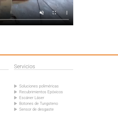
Servicios
Soluciones poliméricas
Recubrimientos Epóxicos
Escáner Láser
Botones de Tungsteno
Sensor de desgaste