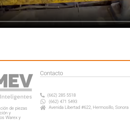
Contacto
(662) 285 5518
(662) 471 5493
Avenida Libertad #622, Hermosillo, Sonora
ación de piezas
ción y
cos Warex y